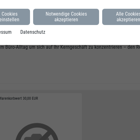
Cookies
Notwendige Cookies
Alle Cookie
e, Tinte & Toner, über Bürotechnik, Büro- & Schulbedarf, Arbeitsschutz
einstellen
akzeptieren
akzeptiere
essum
Datenschutz
 im Büro
rem Büro-Alltag um sich auf Ihr Kerngeschäft zu konzentrieren – den 
Warenkorbwert 30,00 EUR