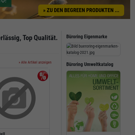
ro!
» ZU DEN BEGREEN PRODUKTEN ...
erlässig, Top Qualität.
Büroring Eigenmarke
» Alle Artikel anzeigen
Büroring Umweltkatalog
ell
Faber-Castell
F