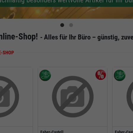
chhaltig besonders wertvolle Artikel für Ihr Bü
nline-Shop!
- Alles für Ihr Büro – günstig, zuv
E-SHOP
Faber-Castell
Faber-Cast