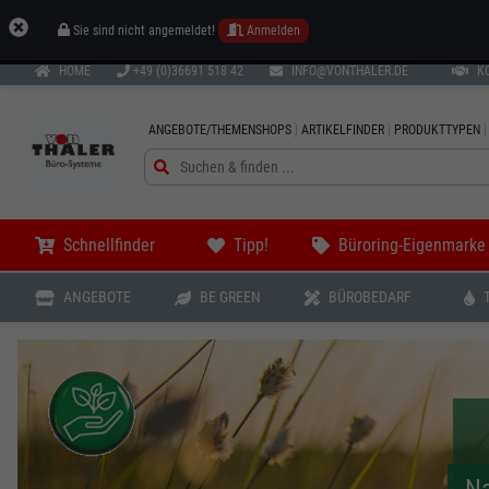
Sie sind nicht angemeldet!
Anmelden
HOME
+49 (0)36691 518 42
INFO@VONTHALER.DE
K
ANGEBOTE/THEMENSHOPS
ARTIKELFINDER
PRODUKTTYPEN
Schnellfinder
Tipp!
Büroring-Eigenmarke
ANGEBOTE
BE GREEN
BÜROBEDARF