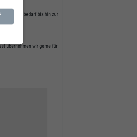
s
 und Hygienebedarf bis hin zur
n
Rest übernehmen wir gerne für