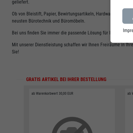
geliefert.
Ob von Bleistift, Papier, Bewirtungsartikeln, Hardware, Softwar
neusten Bürotechnik und Büromöbeln.
Impr
Bei uns finden Sie immer die passende Lösung für Ihren Alltag
Mit unserer Dienstleistung schaffen wir Ihnen Freiräume in Ih
Sie!
GRATIS ARTIKEL BEI IHRER BESTELLUNG
ab Warenkorbwert 30,00 EUR
ab 