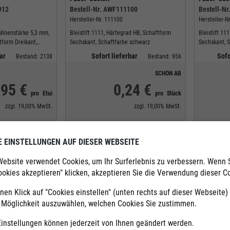
912
Bestell-Nr.
AWF111100
Bestell-Nr
Hersteller-Nr.
111100
Hersteller-Nr
Minenstärke 5,3 mm,
Bleistift 1111, Härtegrad HB, Schaftform
Bleistift 11
tform Dreikant,
Sechskant, Schaftfarbe schwarz
Sechskant, 
ck, Kartonetui,
ar
Sofort lieferbar
Sofo
Bestand:
2138
Bestand:
956
SCHON AB
,95 €
0,24 €
pro
Etui
pro
Stück
zzgl.
19,00%
MwSt.
zzgl.
19,00%
MwSt.
bnahmemenge:
1
Etui
Mindestabnahmemenge:
1
Stück
E EINSTELLUNGEN AUF DIESER WEBSEITE
Menge:
Menge:
Etui
Stück
Website verwendet Cookies, um Ihr Surferlebnis zu verbessern. Wenn 
arenkorb
In den Warenkorb
ookies akzeptieren" klicken, akzeptieren Sie die Verwendung dieser C
nen Klick auf "Cookies einstellen" (unten rechts auf dieser Webseite
e Möglichkeit auszuwählen, welchen Cookies Sie zustimmen.
n wir Ihnen eine große Auswahl von über
27.000 Produkten
und
400 M
Einstellungen können jederzeit von Ihnen geändert werden.